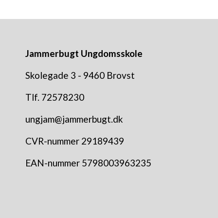
Jammerbugt Ungdomsskole
Skolegade 3 - 9460 Brovst
Tlf. 72578230
ungjam@jammerbugt.dk
CVR-nummer 29189439
EAN-nummer 5798003963235