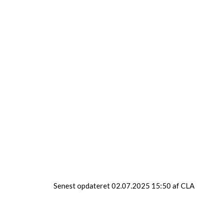
e formidler, gode håndværksmæssige
snilde, legende tilgang til læring.
ste Hr. Skæg.
Senest opdateret 02.07.2025 15:50 af CLA