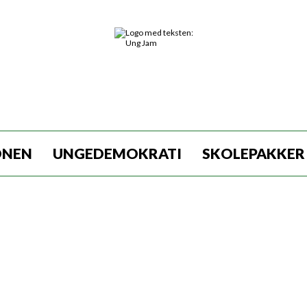
ONEN
UNGEDEMOKRATI
SKOLEPAKKER
 af lydfiler, som kan downloades eller streames fr