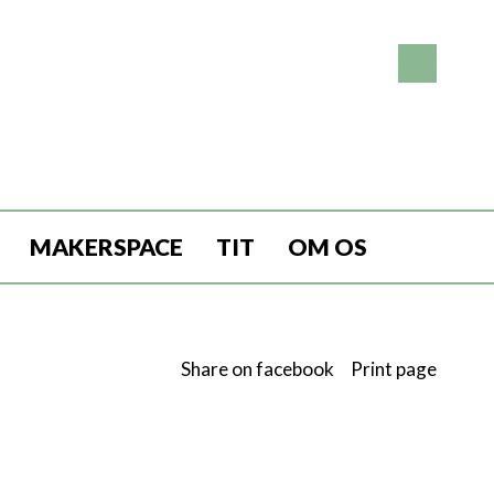
MAKERSPACE
TIT
OM OS
Share on facebook
Print page
a internettet. Podcasts kan handle om et