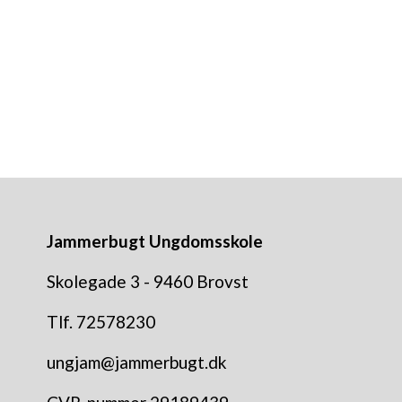
Lars Larsen
cla@jammerbugt.dk
/
41912032
Jammerbugt Ungdomsskole
Skolegade 3 - 9460 Brovst
Tlf. 72578230
ungjam@jammerbugt.dk