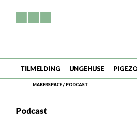
TILMELDING
UNGEHUSE
PIGEZ
MAKERSPACE
/
PODCAST
Podcast
En podcast er en digital lydfil eller serie