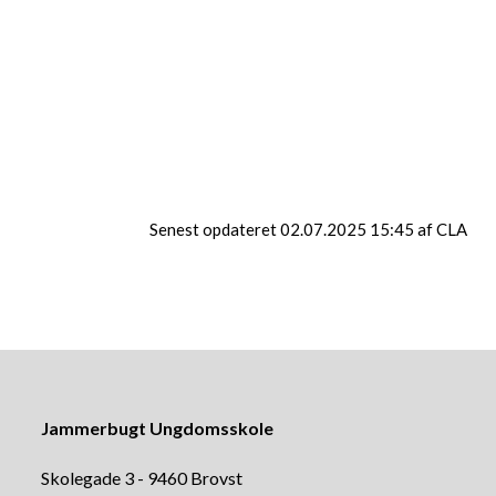
KONTAKT
For spørgsmål, aftaler og bookning af
forløb kontakt:
Lars Larsen
cla@jammerbugt.dk
/
41912032
Senest opdateret 02.07.2025 15:45 af CLA
Jammerbugt Ungdomsskole
Skolegade 3 - 9460 Brovst