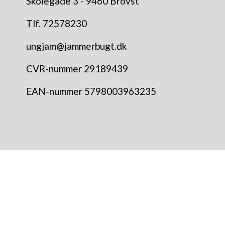
Skolegade 3 - 9460 Brovst
Tlf. 72578230
ungjam@jammerbugt.dk
CVR-nummer 29189439
EAN-nummer 5798003963235