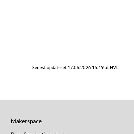
at personalet er godt klædt på til opgaven.
050 eller på renj@jammerbugt.dk
Senest opdateret 17.06.2026 15:19 af HVL
Makerspace