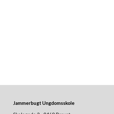
indhold og retning.
Udover at mindske mistrivsel, er målet at s
Har I spørgsmål til projektet, kan proje
Læs mere her:
ABC for mental sundhed og 
Jammerbugt Ungdomsskole