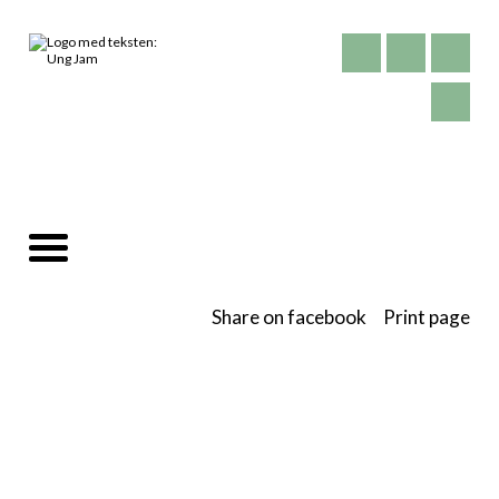
Share on facebook
Print page
Find dit ønskede hold vha. søgeknapen i
toppen af hjemmesiden eller igennem
katagorierne herunder: